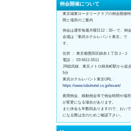
例会開催について
東京城東ロータリークラブの例会開催時
間と場所のご案内
例会は通常毎週月曜日12：30～で、例
会場は「東武ホテルレバント東京」で
す。
住所 ： 東京都墨田区錦糸１丁目２−２
電話 ： 03-5611-5511
JR総武線、東京メトロ錦糸町駅から徒
5分
東武ホテルレバント東京URL :
https://www.tobuhotel.co.jp/levant/
夜間例会、移動例会等で例会時間や場所
が変更になる場合があります。
また休会も年数回ありますので、おいで
になる際は念のためご確認下さい。