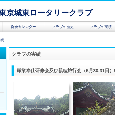
東京城東ロータリークラブ
例会カレンダー
クラブの歴史
クラブの実績
実績
クラブの実績
向
ー
職業奉仕研修会及び親睦旅行会（5月30.31日
月
ー