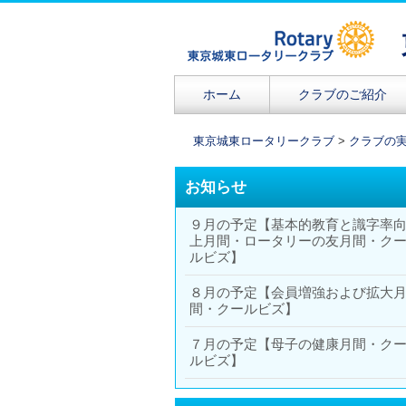
コ
ホーム
クラブのご紹介
メインメニュー
ン
テ
東京城東ロータリークラブ
>
クラブの
ン
ツ
お知らせ
へ
９月の予定【基本的教育と識字率
移
上月間・ロータリーの友月間・ク
動
ルビズ】
８月の予定【会員増強および拡大
間・クールビズ】
７月の予定【母子の健康月間・ク
ルビズ】