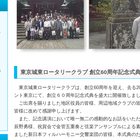
会
歩
東京城東ロータリークラブ 創立60周年記念式
東京城東ロータリークラブは、創立60周年を迎え、去る20
ント東京にて、創立６０周年記念式典を盛大に開催致しま
ご出席を賜りました地区役員の皆様、周辺地域クラブの皆
皆様に改めて感謝申し上げます。
また、記念講演において唯一無二の感動的なお話をいただ
辰野勇様、祝賀会で金管五重奏と弦楽アンサンブルによる
ました新日本フィルハーモニー交響楽団の皆様、本式典の