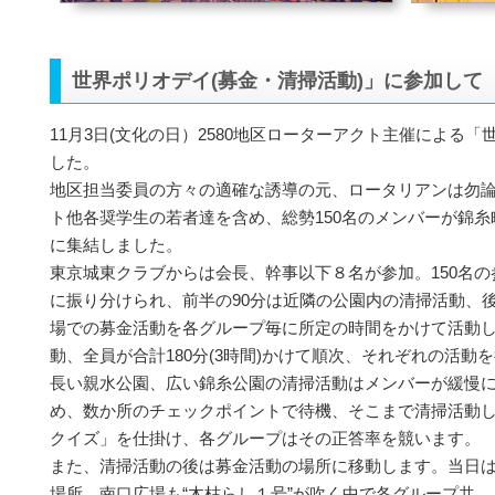
世界ポリオデイ(募金・清掃活動)」に参加して
11月3日(文化の日）2580地区ローターアクト主催による
した。
地区担当委員の方々の適確な誘導の元、ロータリアンは勿
ト他各奨学生の若者達を含め、総勢150名のメンバーが錦
に集結しました。
東京城東クラブからは会長、幹事以下８名が参加。150名
に振り分けられ、前半の90分は近隣の公園内の清掃活動、後
場での募金活動を各グループ毎に所定の時間をかけて活動
動、全員が合計180分(3時間)かけて順次、それぞれの活動
長い親水公園、広い錦糸公園の清掃活動はメンバーが緩慢
め、数か所のチェックポイントで待機、そこまで清掃活動
クイズ」を仕掛け、各グループはその正答率を競います。
また、清掃活動の後は募金活動の場所に移動します。当日
場所、南口広場も“木枯らし１号”が吹く中で各グループ共