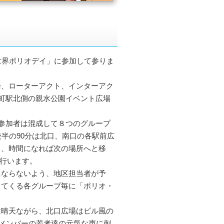
「世界ポリオデイ」に参加して参りま
論、ローターアクト、インターアク
糸町駅北側の親水公園イベント広場
の参加者は混成して８つのグループ
半の90分は北口、南口の各駅前広
し、時間になれば次の場所へと移
を行います。
にならないよう、地区担当者が予
してくる各グループ毎に「ポリオ・
は晴天ながら、北口広場はビル風の
、メンバーの若者達の元気な声に刺