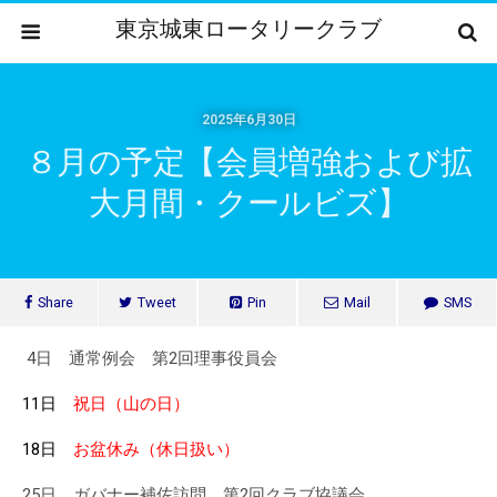
東京城東ロータリークラブ
2025年6月30日
８月の予定【会員増強および拡
大月間・クールビズ】
Share
Tweet
Pin
Mail
SMS
4日 通常例会 第2回理事役員会
11日
祝日（山の日）
18日
お盆休み（休日扱い）
25日 ガバナー補佐訪問 第2回クラブ協議会