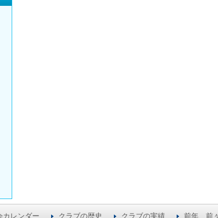
、
会カレンダー
クラブの歴史
クラブの実績
前年、前