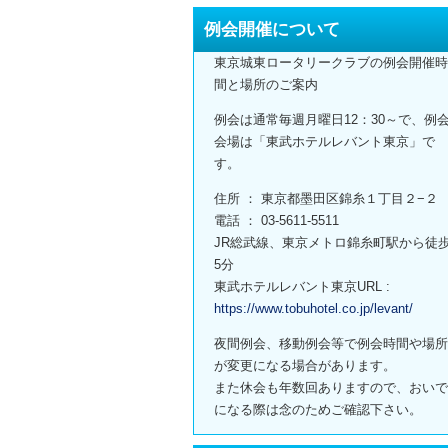
例会開催について
東京城東ロータリークラブの例会開催時
間と場所のご案内
例会は通常毎週月曜日12：30～で、例
会場は「東武ホテルレバント東京」で
す。
住所 ： 東京都墨田区錦糸１丁目２−２
電話 ： 03-5611-5511
JR総武線、東京メトロ錦糸町駅から徒
5分
東武ホテルレバント東京URL :
https://www.tobuhotel.co.jp/levant/
夜間例会、移動例会等で例会時間や場所
が変更になる場合があります。
また休会も年数回ありますので、おいで
になる際は念のためご確認下さい。