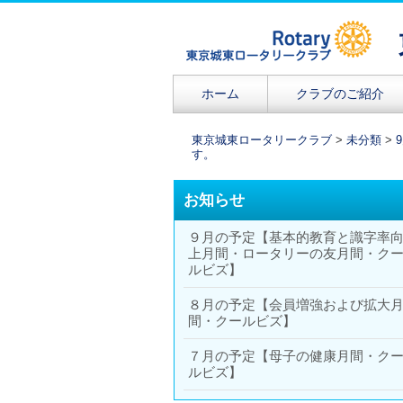
コ
ホーム
クラブのご紹介
メインメニュー
ン
テ
東京城東ロータリークラブ
>
未分類
>
す。
ン
ツ
お知らせ
へ
移
９月の予定【基本的教育と識字率
動
上月間・ロータリーの友月間・ク
ルビズ】
８月の予定【会員増強および拡大
間・クールビズ】
７月の予定【母子の健康月間・ク
ルビズ】