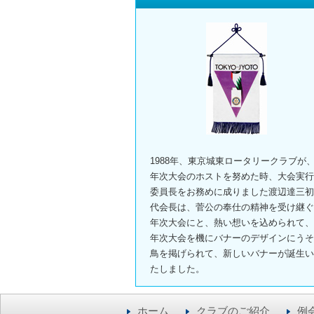
1988年、東京城東ロータリークラブが
年次大会のホストを努めた時、大会実行
委員長をお務めに成りました渡辺達三初
代会長は、菅公の奉仕の精神を受け継ぐ
年次大会にと、熱い想いを込められて、
年次大会を機にバナーのデザインにうそ
鳥を掲げられて、新しいバナーが誕生い
たしました。
ホーム
クラブのご紹介
例