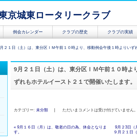
東京城東ロータリークラブ
例会カレンダー
クラブの歴史
クラブの実績
9月２１日（土）は、東分区ＩＭ午前１０時より、移動例会午後１時よりいず
9月２１日（土）は、東分区ＩＭ午前１０時よ
向
ずれもホテルイースト２１で開催いたします。
ー
月
カテゴリー:
未分類
|
ただいまコメントは受け付けていません
ー
«
9月１６日（月）は、敬老の日の為、休会となりま
9月２3日
す。
９月２１日
投稿ナビゲーション